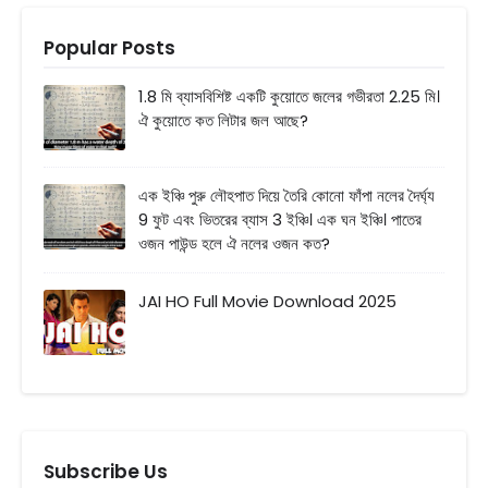
Popular Posts
1.8 মি ব্যাসবিশিষ্ট একটি কুয়োতে জলের গভীরতা 2.25 মি।
ঐ কুয়োতে কত লিটার জল আছে?
এক ইঞ্চি পুরু লৌহপাত দিয়ে তৈরি কোনো ফাঁপা নলের দৈর্ঘ্য
9 ফুট এবং ভিতরের ব্যাস 3 ইঞ্চি। এক ঘন ইঞ্চি। পাতের
ওজন পাউন্ড হলে ঐ নলের ওজন কত?
JAI HO Full Movie Download 2025
Subscribe Us